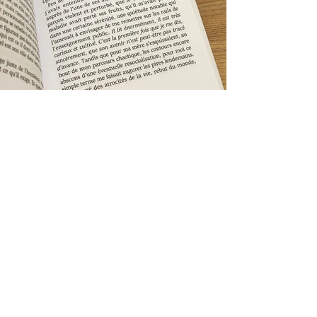
ROMAN • ET DEVENIR QUELQU'UN
Pour qui >
Projet personnel
Quand >
2023
Pour ce roman documenté et écrit entre
2006 et 2012, j'ai réalisé l'illustration de
couverture.
Avant de reprendre le dessin, je consacrais
mon temps libre à l'écriture. "Et devenir
quelqu'un" est le dernier de mes écrits, un
thriller psychologique qui a pour toile de
fond la schizophrénie et l’inceste.